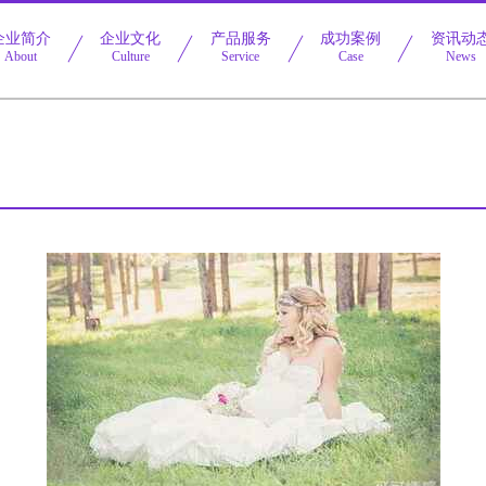
企业简介
企业文化
产品服务
成功案例
资讯动
About
Culture
Service
Case
News