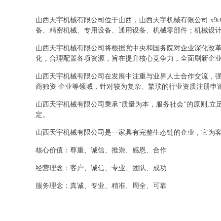
山西天宇机械有限公司位于山西，山西天宇机械有限公司 x9
备、精密机械、专用设备、通用设备、机械零部件；机械设
山西天宇机械有限公司将根据党中央和国务院对企业深化改
化，合理配置各项资源，旨在提升核心竞争力，全面刷新企
山西天宇机械有限公司在发展中注重与业界人士合作交流，强
商独资 企业等领域，针对较为复杂、繁琐的行业资质注册申
山西天宇机械有限公司秉承“质量为本，服务社会”的原则,
定。
山西天宇机械有限公司是一家具有完整生态链的企业，它为
核心价值：尊重、诚信、推崇、感恩、合作
经营理念：客户、诚信、专业、团队、成功
服务理念：真诚、专业、精准、周全、可靠