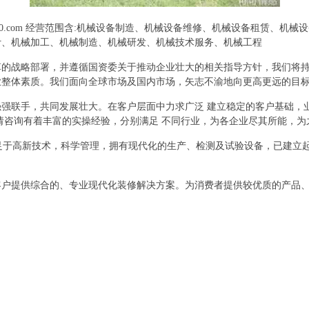
c0.com 经营范围含:机械设备制造、机械设备维修、机械设备租赁、机
计、机械加工、机械制造、机械研发、机械技术服务、机械工程
革的战略部署，并遵循国资委关于推动企业壮大的相关指导方针，我们将
业整体素质。我们面向全球市场及国内市场，矢志不渝地向更高更远的目
强联手，共同发展壮大。在客户层面中力求广泛 建立稳定的客户基础，
请咨询有着丰富的实操经验，分别满足 不同行业，为各企业尽其所能，为
立足于高新技术，科学管理，拥有现代化的生产、检测及试验设备，已建立
客户提供综合的、专业现代化装修解决方案。为消费者提供较优质的产品